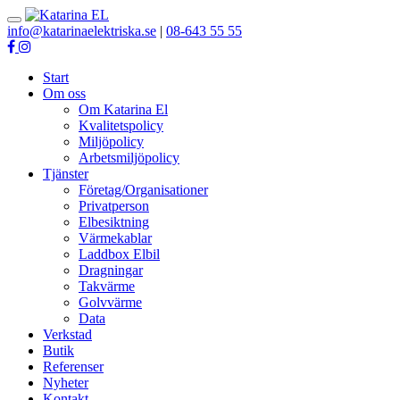
Toggle
info@katarinaelektriska.se
|
08-643 55 55
navigation
Start
Om oss
Om Katarina El
Kvalitetspolicy
Miljöpolicy
Arbetsmiljöpolicy
Tjänster
Företag/Organisationer
Privatperson
Elbesiktning
Värmekablar
Laddbox Elbil
Dragningar
Takvärme
Golvvärme
Data
Verkstad
Butik
Referenser
Nyheter
Kontakt