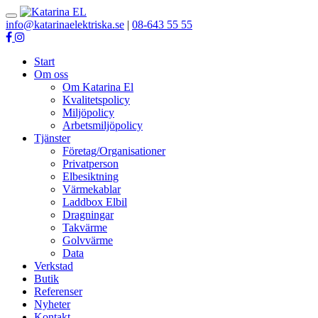
Toggle
info@katarinaelektriska.se
|
08-643 55 55
navigation
Start
Om oss
Om Katarina El
Kvalitetspolicy
Miljöpolicy
Arbetsmiljöpolicy
Tjänster
Företag/Organisationer
Privatperson
Elbesiktning
Värmekablar
Laddbox Elbil
Dragningar
Takvärme
Golvvärme
Data
Verkstad
Butik
Referenser
Nyheter
Kontakt