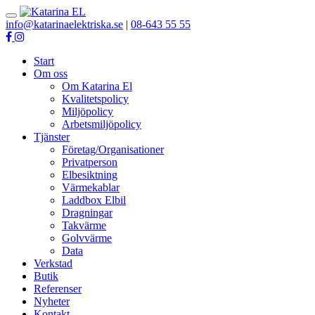
Toggle
info@katarinaelektriska.se
|
08-643 55 55
navigation
Start
Om oss
Om Katarina El
Kvalitetspolicy
Miljöpolicy
Arbetsmiljöpolicy
Tjänster
Företag/Organisationer
Privatperson
Elbesiktning
Värmekablar
Laddbox Elbil
Dragningar
Takvärme
Golvvärme
Data
Verkstad
Butik
Referenser
Nyheter
Kontakt